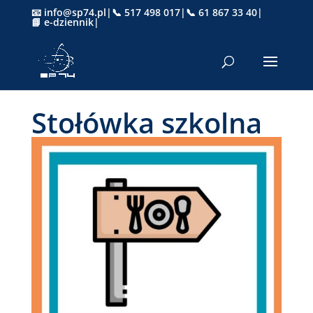
📧 info@sp74.pl
|
📞 517 498 017
|
📞 61 867 33 40
|
📘 e-dziennik
|
Stołówka szkolna