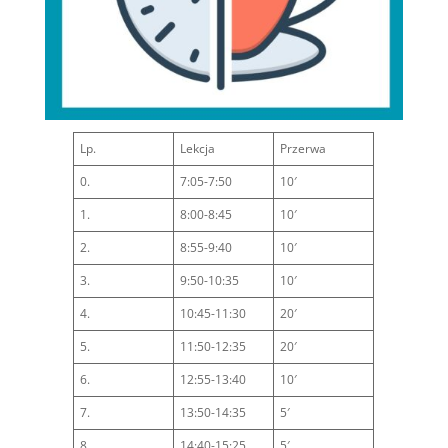
Lp.
Lekcja
Przerwa
0.
7:05-7:50
10′
1.
8:00-8:45
10′
2.
8:55-9:40
10′
3.
9:50-10:35
10′
4.
10:45-11:30
20′
5.
11:50-12:35
20′
6.
12:55-13:40
10′
7.
13:50-14:35
5′
8.
14:40-15:25
5′