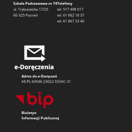
Szkoła Podstawowa nr 74
Telefony
ul. Trybunalska 17/25
tel. 517 498 017
60-325 Poznań
tel. 61 662 18 37
tel. 61 867 33 40
Adres do e-Doręczeń
AE:PL-64546-23022-SSSAC-31
Biuletyn
Informacji
Publicznej