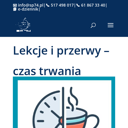
📧 info@sp74.pl
|
📞 517 498 017
|
📞 61 867 33 40
|
📘 e-dziennik
|
Lekcje i przerwy –
czas trwania