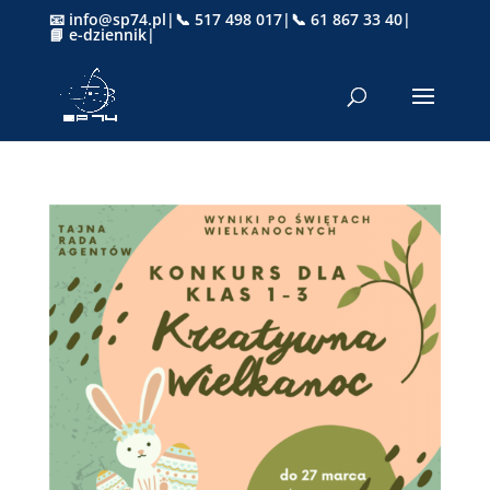
📧 info@sp74.pl
|
📞 517 498 017
|
📞 61 867 33 40
|
📘 e-dziennik
|