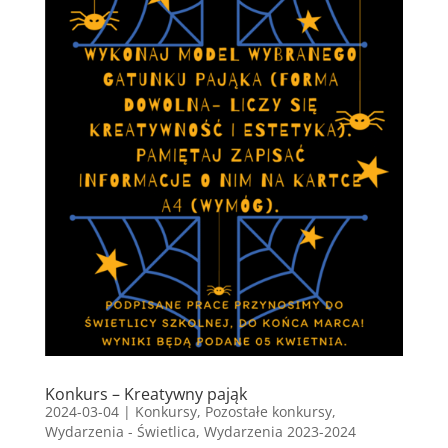
Konkurs – Kreatywny pająk
2024-03-04
|
Konkursy
,
Pozostałe konkursy
,
Wydarzenia - Świetlica
,
Wydarzenia 2023-2024