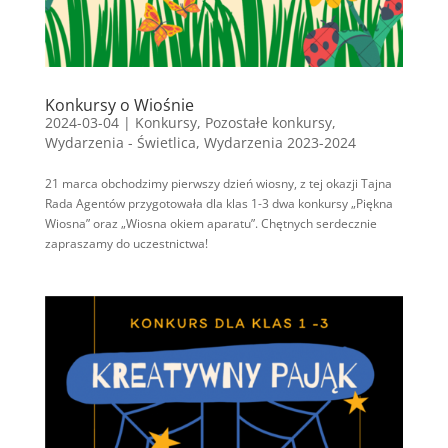
Konkursy o Wiośnie
2024-03-04
|
Konkursy
,
Pozostałe konkursy
,
Wydarzenia - Świetlica
,
Wydarzenia 2023-2024
21 marca obchodzimy pierwszy dzień wiosny, z tej okazji Tajna
Rada Agentów przygotowała dla klas 1-3 dwa konkursy „Piękna
Wiosna” oraz „Wiosna okiem aparatu”. Chętnych serdecznie
zapraszamy do uczestnictwa!