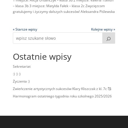
1 miejsce: Alicja Urbańczyk – klasa 3b 2 miejsce: Valeria Tselish
– klasa 3b 3 miejsce: Matylda Fałek – klasa 2c Zwycięzcom
gratulujemy i życzymy dalszych sukcesów! Aleksandra Piślewska
« Starsze wpisy
Kolejne wpisy »
Ostatnie wpisy
Sekretariat
:) :) :)
Życzenia :)
Zwieńczenie artystycznych sukcesów Klary Kliszczak z kl. 7c 🥰
Harmonogram ostatniego tygodnia roku szkolnego 2025/2026