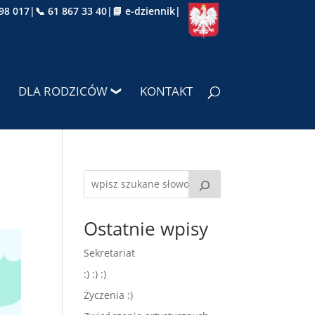
98 017
|
📞 61 867 33 40
|
📘 e-dziennik
|
DLA RODZICÓW
KONTAKT
Ostatnie wpisy
Sekretariat
:) :) :)
Życzenia :)