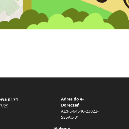
Adres do e-
owa nr 74
Doręczeń
17/25
AE:PL-64546-23022-
SSSAC-31
Biuletyn